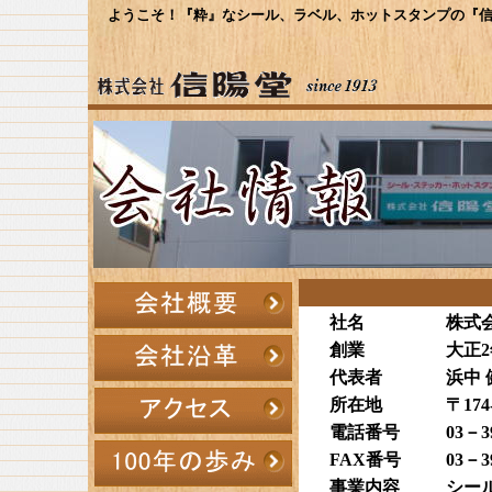
ようこそ！『粋』なシール、ラベル、ホットスタンプの『信
社名
株式
創業
大正2
代表者
浜中 
所在地
〒17
電話番号
03－3
FAX番号
03－3
事業内容
シー