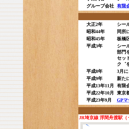
グループ会社
有限
大正2年
シー
昭和44年
同所
昭和45年
板橋
平成3年
シー
部門
セッ
ク゛
平成8年
3月
平成9年
新た
平成13年11月
有限
平成22年10月
東京
平成23年9月
GP
JR埼京線 浮間舟渡駅（