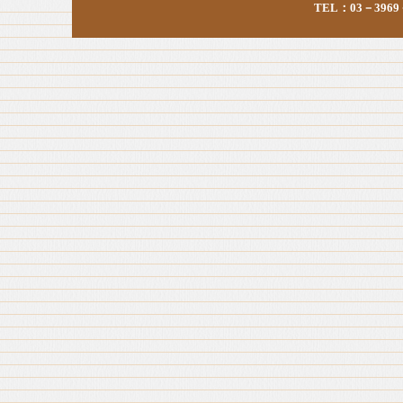
TEL：03－3969－