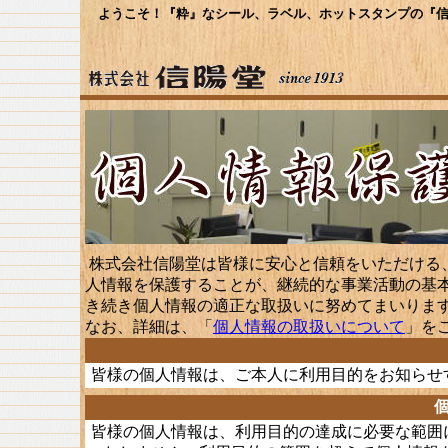
ようこそ！『粋』なシール、ラベル、ホットスタンプの『信
株式会社信陽堂は皆様に安心と信頼をいただける
人情報を保護することが、継続的な事業活動の基
き続き個人情報の適正な取扱いに努めてまいりま
なお、詳細は、「
個人情報の取扱いについて
」を
皆様の個人情報は、ご本人に利用目的をお知らせ
皆様の個人情報は、利用目的の達成に必要な範囲