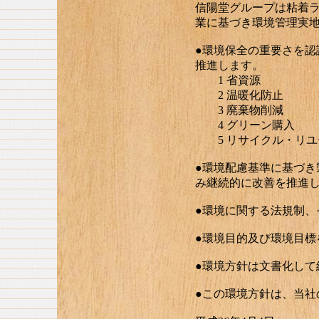
信陽堂グループは粘着
業に基づき環境管理実
●環境保全の重要さを
推進します。
1 省資源
2 温暖化防止
3 廃棄物削減
4 グリーン購入
5 リサイクル・リユ
●環境配慮基準に基づ
み継続的に改善を推進
●環境に関する法規制、
●環境目的及び環境目標
●環境方針は文書化して
●この環境方針は、当