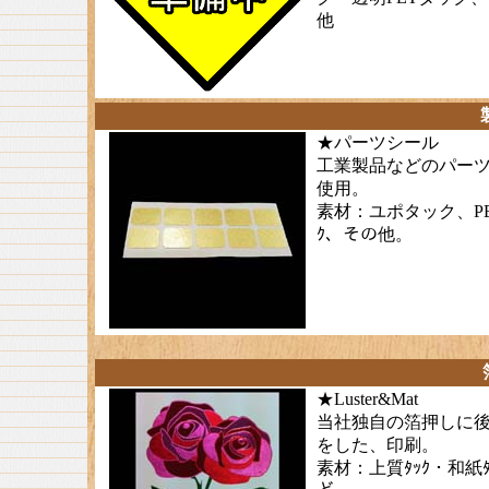
他
★パーツシール
工業製品などのパー
使用。
素材：ユポタック、PE
ｸ、その他。
★
Luster&Mat
当社独自の箔押しに
をした、印刷。
素材：上質ﾀｯｸ・和紙ﾀ