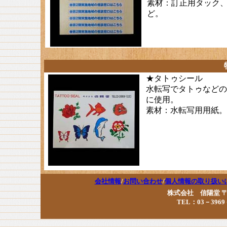
素材：訂正用タック
ど。
★タトゥシール
水転写でタトゥなどの
に使用。
素材：水転写用用紙。
会社情報
/
お問い合わせ
/
個人情報の取り扱い
株式会社 信陽堂 〒17
TEL：03－3969－