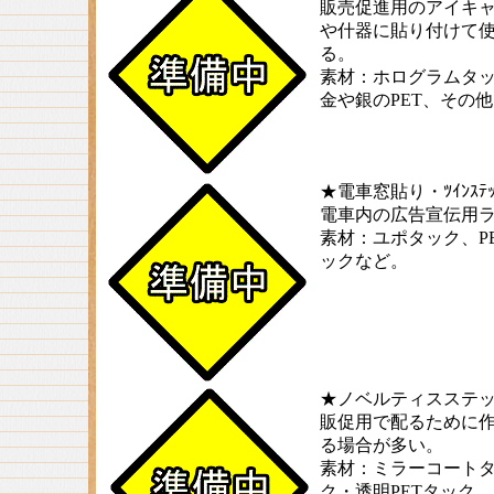
販売促進用のアイキ
や什器に貼り付けて
る。
素材：ホログラムタ
金や銀のPET、その
★電車窓貼り・ﾂｲﾝｽﾃｯ
電車内の広告宣伝用
素材：ユポタック、P
ックなど。
★ノベルティスステ
販促用で配るために
る場合が多い。
素材：ミラーコート
ク・透明PETタック