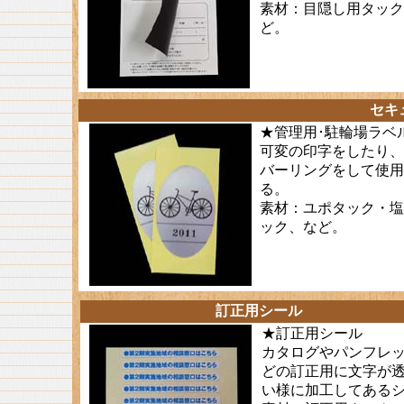
素材：目隠し用タック
ど。
セキ
★管理用･駐輪場ラベ
可変の印字をしたり、
バーリングをして使用
る。
素材：ユポタック・塩
ック、など。
訂正用シール
★訂正用シール
カタログやパンフレ
どの訂正用に文字が
い様に加工してある