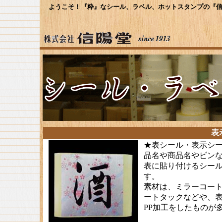
ようこそ！『粋』なシール、ラベル、ホットスタンプの『信
表示
★表シール・表示シ
品名や商品名やビン
表に貼り付けるシー
す。
素材は、ミラーコー
ートタックなどや、
PP加工をしたものが