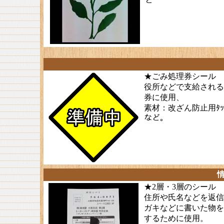
ど
★ごみ処理券シール
役所などで支給される
券に使用、
素材：改ざん防止用ﾀｯ
など。
★
2層・3層のシール
住所や氏名などを返信
ガキなどに書いた物を
するために使用。